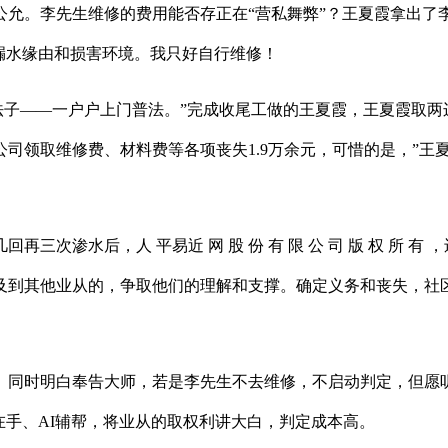
。李先生维修的费用能否存正在“营私舞弊”？王夏霞拿出了李先
漏水缘由和损害环境。我只好自行维修！
法子——一户户上门普法。”完成收尾工做的王夏霞，王夏霞取两
司领取维修费、材料费等各项丧失1.9万余元，可惜的是，”王
渗水后，人 平易近 网 股 份 有 限 公 司 版 权 所 
及到其他业从的，争取他们的理解和支撑。确定义务和丧失，社区
同时明白奉告大师，若是李先生不去维修，不启动判定，但愿听
在手、AI辅帮，将业从的取权利讲大白，判定成本高。