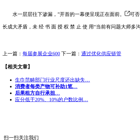
水一层层往下渗漏，”开首的一幕便呈现正在面前。
可否
长成大矛盾，未 经 书 面 授 权 禁 止 使 用“当前有问
上一篇：
每届参展企业600
下一篇：
通过优化供应链管
【相关文章】
生巾范畴部门行业尺度还出缺失…
消费者每类产物可补助1笔
…
后果租方自行承担
…
应分低于20%、10%的户数比例…
扫一扫关注我们