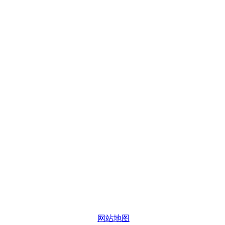
办公
#楼8层17商务
网站地图