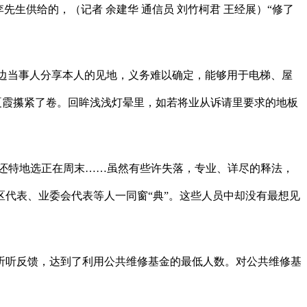
生供给的，（记者 余建华 通信员 刘竹柯君 王经展）“修了
边当事人分享本人的见地，义务难以确定，能够用于电梯、屋
夏霞攥紧了卷。回眸浅浅灯晕里，如若将业从诉请里要求的地板
有 ，还特地选正在周末……虽然有些许失落，专业、详尽的释法，
代表、业委会代表等人一同窗“典”。这些人员中却没有最想见
听反馈，达到了利用公共维修基金的最低人数。对公共维修基