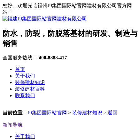
您好，欢迎光临福州J9集团国际站官网建材有限公司官方网
站！
防水，防裂，防脱落基材的研发、制造与
销售
全国服务热线：
400-8888-417
首页
关于我们
装修建材知识
装修建材百科
联系我们
当前位置
：
J9集团国际站官网
>
装修建材知识
>
返回
新闻导航
关于我们