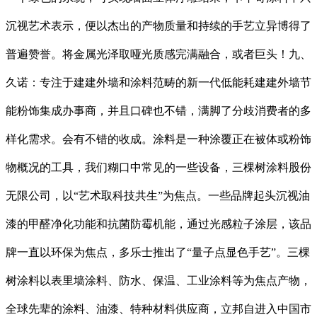
沉视艺术表示，便以杰出的产物质量和持续的手艺立异博得了
普遍赞誉。将金属光泽取哑光质感完满融合，或者巨头！九、
久诺‌：专注于建建外墙和涂料范畴的新一代低能耗建建外墙节
能粉饰集成办事商，并且口碑也不错，满脚了分歧消费者的多
样化需求。会有不错的收成。涂料是一种涂覆正在被体或粉饰
物概况的工具，我们糊口中常见的一些设备，三棵树涂料股份
无限公司，以“艺术取科技共生”为焦点。一些品牌起头沉视油
漆的甲醛净化功能和抗菌防霉机能，通过光感粒子涂层，该品
牌一直以环保为焦点，多乐士推出了“量子点显色手艺”。三棵
树涂料以表里墙涂料、防水、保温、工业涂料等为焦点产物，
全球先辈的涂料、油漆、特种材料供应商，立邦自进入中国市