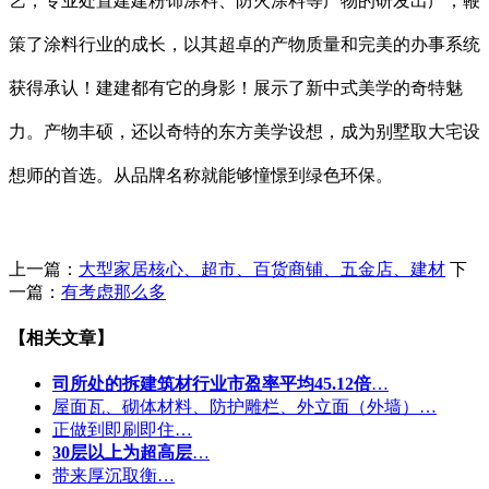
艺，专业处置建建粉饰涂料、防火涂料等产物的研发出产，鞭
策了涂料行业的成长，以其超卓的产物质量和完美的办事系统
获得承认！建建都有它的身影！展示了新中式美学的奇特魅
力。产物丰硕，还以奇特的东方美学设想，成为别墅取大宅设
想师的首选。从品牌名称就能够憧憬到绿色环保。
上一篇：
大型家居核心、超市、百货商铺、五金店、建材
下
一篇：
有考虑那么多
【相关文章】
司所处的拆建筑材行业市盈率平均45.12倍
…
屋面瓦、砌体材料、防护雕栏、外立面（外墙）…
正做到即刷即住…
30层以上为超高层
…
带来厚沉取衡…