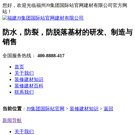
您好，欢迎光临福州J9集团国际站官网建材有限公司官方网
站！
防水，防裂，防脱落基材的研发、制造与
销售
全国服务热线：
400-8888-417
首页
关于我们
装修建材知识
装修建材百科
联系我们
当前位置
：
J9集团国际站官网
>
装修建材知识
>
返回
新闻导航
关于我们