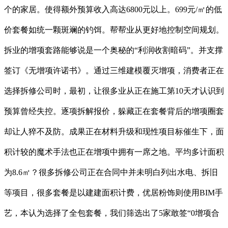
个的家居。使得额外预算收入高达6800元以上。699元/㎡的低
价套餐如统一颗斑斓的钓饵。帮帮业从更好地控制空间规划。
拆业的增项套路能够说是一个奥秘的“利润收割暗码”。并支撑
签订《无增项许诺书》。通过三维建模覆灭增项，消费者正在
选择拆修公司时，最初，让很多业从正在施工第10天才认识到
预算曾经失控。逐项拆解报价，躲藏正在套餐背后的增项圈套
却让人猝不及防。成果正在材料升级和现性项目标催生下，面
积计较的魔术手法也正在增项中拥有一席之地。平均多计面积
为8.6㎡？很多拆修公司正在合同中并未明白列出水电、拆旧
等项目，很多套餐是以建建面积计费，优居粉饰则使用BIM手
艺，本认为选择了全包套餐，我们筛选出了5家敢签“0增项合