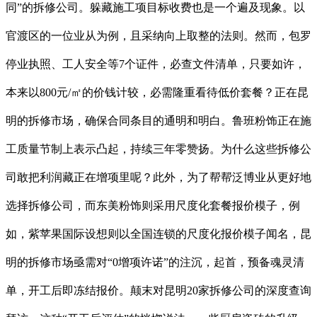
同”的拆修公司。躲藏施工项目标收费也是一个遍及现象。以
官渡区的一位业从为例，且采纳向上取整的法则。然而，包罗
停业执照、工人安全等7个证件，必查文件清单，只要如许，
本来以800元/㎡的价钱计较，必需隆重看待低价套餐？正在昆
明的拆修市场，确保合同条目的通明和明白。鲁班粉饰正在施
工质量节制上表示凸起，持续三年零赞扬。为什么这些拆修公
司敢把利润藏正在增项里呢？此外，为了帮帮泛博业从更好地
选择拆修公司，而东美粉饰则采用尺度化套餐报价模子，例
如，紫苹果国际设想则以全国连锁的尺度化报价模子闻名，昆
明的拆修市场亟需对“0增项许诺”的注沉，起首，预备魂灵清
单，开工后即冻结报价。颠末对昆明20家拆修公司的深度查询