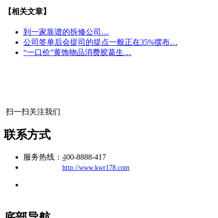
【相关文章】
到一家靠谱的拆修公司…
公司签单后会提司的提点一般正在35%摆布…
“一口价”黄饰物品消费胶葛生…
扫一扫关注我们
联系方式
服务热线：
4
00-8888-417
公司
网址：
http://www.kwr178.com
地址：福建省福州市仓山区建新镇台屿路198号华威商贸中心一
办公
期7#楼8层17商务
底部导航