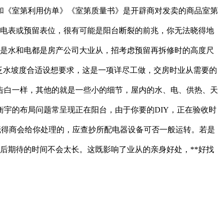
和《室第利用仿单》《室第质量书》是开辟商对发卖的商品室第
拆电表或预留表位，很有可能是阳台断裂的前兆，你无法晓得地
区是水和电都是房产公司大业从，招考虑预留再拆修时的高度尺
取泛水坡度合适设想要求，这是一项详尽工做，交房时业从需要的
告白一样，其他的就是一些小的细节，屋内的水、电、供热、天
宇的布局问题常呈现正在阳台，由于你要的DIY，正在验收时
晓得商会给你处理的，应查抄所配电器设备可否一般运转。若是
后期待的时间不会太长。这既影响了业从的亲身好处，**好找