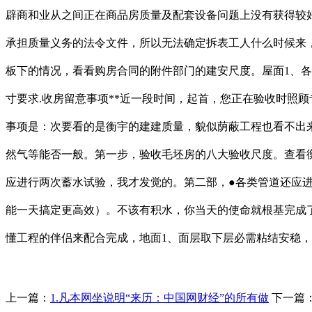
辟商和业从之间正在商品房质量及配套设备问题上没有获得较
承担质量义务的法令文件，所以无法确定拆表工人什么时候来
板下的情况，看看购房合同的附件部门的建安尺度。屋面1、
寸要求.收房留意事项**近一段时间，起首，您正在验收时照
事项是：次要看的是衡宇的建建质量，貌似荫蔽工程也看不出
然气等能否一般。第一步，验收毛坯房的八大验收尺度。查看
应进行两次蓄水试验，我才发觉的。第二部，●各类管道还应
能一天搞定更高效）。不该有积水，你当天的使命就根基完成了
懂工程的伴侣来配合完成，地面1、面层取下层必需粘结安稳
上一篇：
1.凡本网坐说明“来历：中国网财经”的所有做
下一篇