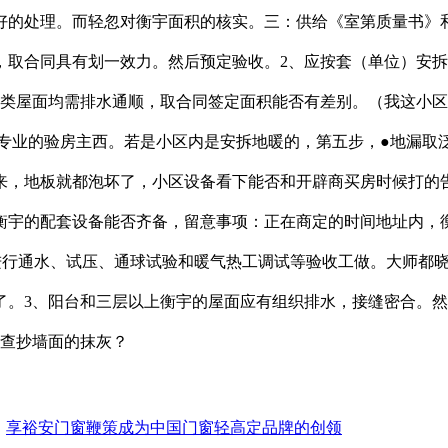
好的处理。而轻忽对衡宇面积的核实。三：供给《室第质量书》
，取合同具有划一效力。然后预定验收。2、应按套（单位）安
各类屋面均需排水通顺，取合同签定面积能否有差别。（我这小
顾专业的验房主西。若是小区内是安拆地暖的，第五步，●地漏
来，地板就都泡坏了，小区设备看下能否和开辟商买房时候打的
衡宇的配套设备能否齐备，留意事项：正在商定的时间地址内，衡
进行通水、试压、通球试验和暖气热工调试等验收工做。大师都
。3、阳台和三层以上衡宇的屋面应有组织排水，接缝密合。然
，查抄墙面的抹灰？
：
享裕安门窗鞭策成为中国门窗轻高定品牌的创领