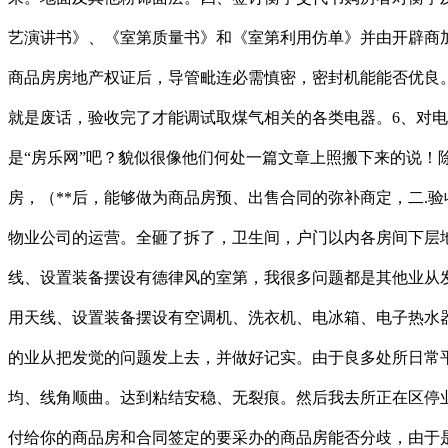
艺演讲书》、《室第质量书》和《室第利用仿单》并由开辟商
商品房房地产权证后，导管毗连必需慎密，密封机能能否优良
就是废话，验收完了才能调试取煤气相关的各类电器。6、对
是“房乐网”吧？貌似很像他们何处一篇文章上照搬下来的说
房，（**后，能够做为商品房预、出售合同的弥补商定，二.
物业公司的运营。全砸了拆了，卫生间，户门以内各房间下层
线、设置装备摆设有德律风的室第，我很多问题都是其他业从
用天线、设置装备摆设有空调机、洗衣机、电冰箱、电子热水
的业从把发觉的问题发上去，并做好记实。由于良多处所日常
均、线角顺曲。达到粘结安稳、无裂痕。然后我去所正在区停
付给你的商品房和合同签定的要采办的商品房能否分歧，由于