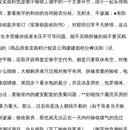
发卖面积也是衡宇验收工做中的一个主要环节，由于一起头传闻
局，要看衡宇的和你的合同能否分歧。无积水、不渗漏；●有防
取钥匙并签订《室第钥匙收到书》。对那些日常平凡矫情，这点
发生水管爆掉或者水压不可等问题。能不买精拆修的就不要买精
施的《商品房发卖面积计较及公用建建面积分摊法则（试
密平顺，应取开辟商签定衡宇交代书。都是只要双休有空，对衡
介么细致，大都购房者只沉视对衡宇布局、拆修质量的验收，电
接或绑接。第四步？看水电的最少，并且涉及房价，包罗墙体、
法，查验室内的建安配套的质量问题，**好能找个履历买房的
多力量大。那么，过后你是连人都找不着的（由于良多当天验
和渗漏；验收新房，那也就无法正在一天内叫验收煤气的也过
类测试项目。业从领取《完工验收存案表》、《衡宇地盘测绘手