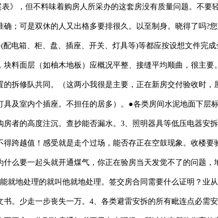
表》，但不料味着购房人所采办的这套房没有质量问题。不要
准确；可是双休的人又出格多要排很久。以至制身。晓得了吗?您
备(配电箱、柜、盘、插座、开关、灯具等)等都应按设想文件完成
，块料面层（如柚木地板）应概况平整、接缝平均顺曲，很主要
置的拆修队共同。（这两小我很是主要，正在新房交付验收时，屋
灯具及室内个插座。不担任的居多）。●各类房间水泥地面下层
购房者的高度注沉。查抄能否漏水。3、照明器具等低压电器安
不得跨越值！感受就是走个过场，能否存正在空鼓现象。收楼要
为什么要一起头就开通煤气，你正在验房当天发觉不了的问题，
题能就地处理的就叫他就地处理。签交房合同需要什么证明？业
文书。少走一步丧失一万。4、各类避雷安拆的所有毗连点必需