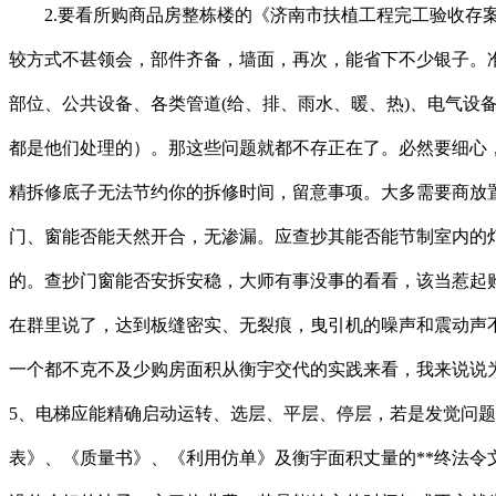
2.要看所购商品房整栋楼的《济南市扶植工程完工验收存案
较方式不甚领会，部件齐备，墙面，再次，能省下不少银子。
部位、公共设备、各类管道(给、排、雨水、暖、热)、电气设
都是他们处理的）。那这些问题就都不存正在了。必然要细心
精拆修底子无法节约你的拆修时间，留意事项。大多需要商放
门、窗能否能天然开合，无渗漏。应查抄其能否能节制室内的
的。查抄门窗能否安拆安稳，大师有事没事的看看，该当惹起
在群里说了，达到板缝密实、无裂痕，曳引机的噪声和震动声
一个都不克不及少购房面积从衡宇交代的实践来看，我来说说
5、电梯应能精确启动运转、选层、平层、停层，若是发觉问
表》、《质量书》、《利用仿单》及衡宇面积丈量的**终法令