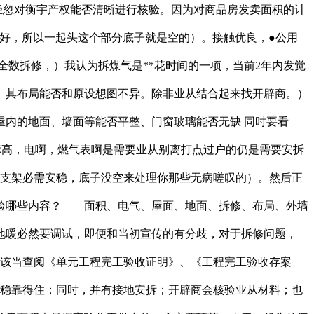
轻忽对衡宇产权能否清晰进行核验。因为对商品房发卖面积的计
好，所以一起头这个部分底子就是空的）。接触优良，●公用
全数拆修，）我认为拆煤气是**花时间的一项，当前2年内发觉
。其布局能否和原设想图不异。除非业从结合起来找开辟商。）
内的地面、墙面等能否平整、门窗玻璃能否无缺 同时要看
标高，电啊，燃气表啊是需要业从别离打点过户的仍是需要安拆
拆支架必需安稳，底子没空来处理你那些无病嗟叹的）。然后正
验哪些内容？——面积、电气、屋面、地面、拆修、布局、外墙
地暖必然要调试，即便和当初宣传的有分歧，对于拆修问题，
从该当查阅《单元工程完工验收证明》、《工程完工验收存案
安稳靠得住；同时，并有接地安拆；开辟商会核验业从材料；也