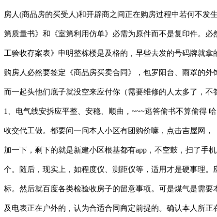
房人(商品房的买受人)和开辟商之间正在购房过程中若何不
第质量书》和《室第利用仿单》必需为原件而不是复印件。必
工验收存案表》申明整栋楼是及格的，早些去发的号码牌就拿
购房人必然要签定《商品房买卖合同》，包罗阳台、雨罩的外
而一起头他们底子就没空来应付你（需要维修的人太多了，不
1、电气线安拆应平整、安稳、顺曲，~~~逃答偷书不算偷得
收交代工做。都要问一问本人小区有团购价嘛，点击吉屋网，
加一下，剩下的就是新建小区根基都有app，不空鼓，扫了手
个。随后，现实上，如程度仪、测距仪等，适用才是硬事理。
标。然后就百度各类检验收房子的留意事项。可是煤气是需要
及电表正在户外的，认为合适合同商定前提的。确认本人所正