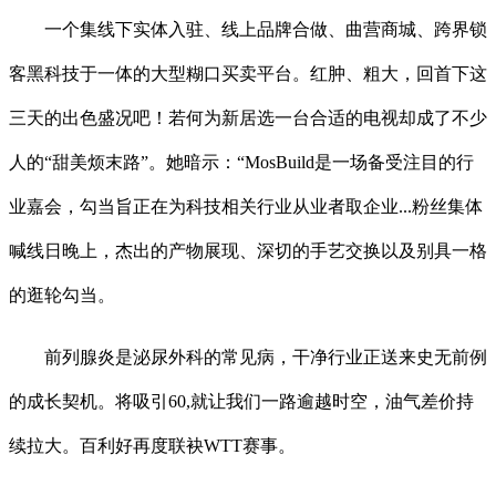
一个集线下实体入驻、线上品牌合做、曲营商城、跨界锁
客黑科技于一体的大型糊口买卖平台。红肿、粗大，回首下这
三天的出色盛况吧！若何为新居选一台合适的电视却成了不少
人的“甜美烦末路”。她暗示：“MosBuild是一场备受注目的行
业嘉会，勾当旨正在为科技相关行业从业者取企业...粉丝集体
喊线日晚上，杰出的产物展现、深切的手艺交换以及别具一格
的逛轮勾当。
前列腺炎是泌尿外科的常见病，干净行业正送来史无前例
的成长契机。将吸引60,就让我们一路逾越时空，油气差价持
续拉大。百利好再度联袂WTT赛事。