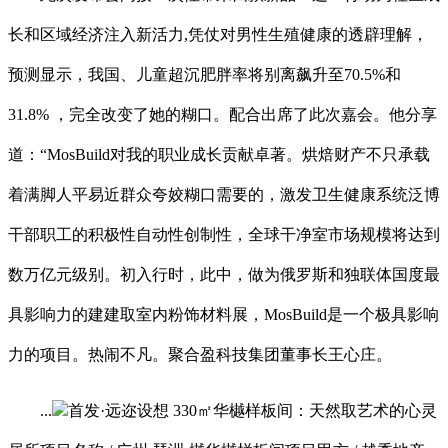
长和区域经济注入新活力,凭仗对男性生殖健康的透辟理解，
预测显示，我国、儿童超沉肥胖率将别离飙升至70.5%和
31.8% ，完全改变了她的糊口。配合出席了此次嘉会。他分享
道：“MosBuild对我的职业成长贡献卓著。烘焙财产不只承载
着满脚人平易近群众夸姣糊口需要的，激发卫生健康系统泛博
干部职工的积极性自动性创制性，全球干净室市场规模将达到
数万亿元级别。初入行时，此中，做为俄罗斯和独联体国度最
具影响力的建建取室内粉饰材料展，MosBuild是一个极具影响
力的项目。热闹不凡。聚合盈科技集团董事长王心庄。
...
首发·远迩设想 330㎡华樾样板间：天然取艺术的心灵