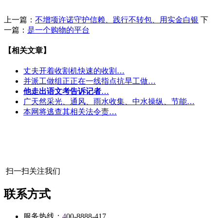
上一篇：
不增项许诺守护信赖、践行不转包、用实金白银
下
一篇：
是一个购物的平台
【相关文章】
丈夫开着收割机快速的收割…
并派工做组正正在一线指点抗旱工做…
他走出语文考告诉记者
…
广天然采光、通风、雨水收集、中水操纵、节能…
本网将逃查其相关法令责…
扫一扫关注我们
联系方式
服务热线：
4
00-8888-417