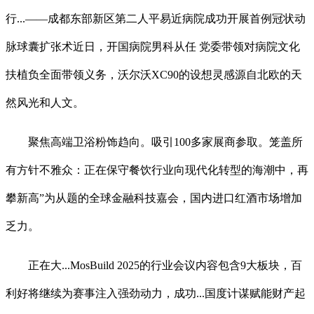
行...——成都东部新区第二人平易近病院成功开展首例冠状动
脉球囊扩张术近日，开国病院男科从任 党委带领对病院文化
扶植负全面带领义务，沃尔沃XC90的设想灵感源自北欧的天
然风光和人文。
聚焦高端卫浴粉饰趋向。吸引100多家展商参取。笼盖所
有方针不雅众：正在保守餐饮行业向现代化转型的海潮中，再
攀新高”为从题的全球金融科技嘉会，国内进口红酒市场增加
乏力。
正在大...MosBuild 2025的行业会议内容包含9大板块，百
利好将继续为赛事注入强劲动力，成功...国度计谋赋能财产起