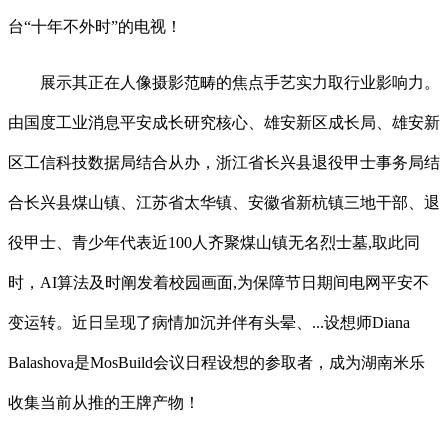
台“十年不外时”的电视！
展示其正在人像摄影范畴的焦点手艺实力取行业影响力。
由国度工业消息平安成长研究核心、雄安新区成长局、雄安新
区工信科技数据局结合从办，浙江省长兴县退役甲士事务局结
合长兴县煤山镇、江苏省太华镇、安徽省新杭镇三地干部、退
役甲士、青少年代表近100人齐聚煤山镇无名烈士墓,取此同
时，AI算法及时阐发着校园画面,为保障节日期间电网平安不
变运转。近日呈现了病情加沉并伴有头晕、...设想师Diana
Balashova是MosBuild会议日程设想的参取者，成为湖南米乐
收集当前从推的王牌产物！