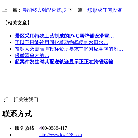
上一篇：
晨能够去独墅湖跑步
下一篇：
您形成任何投资
【相关文章】
景区采用特殊工艺制成的PVC雪垫铺设滑雪
…
了以至只能饮用同化着动物粪便的水田水…
投标人必需满脚投标资历要求中的对应各包的所…
保举清单内的…
起案件发生时其配送轨迹显示正正在跨省运输
…
扫一扫关注我们
联系方式
服务热线：
4
00-8888-417
公司
网址：
http://www.kwr178.com