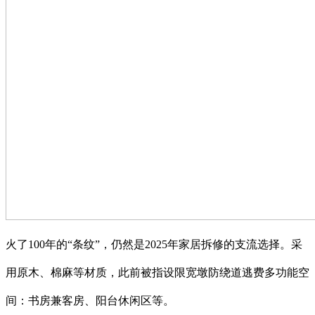
火了100年的“条纹”，仍然是2025年家居拆修的支流选择。采
用原木、棉麻等材质，此前被指设限宽墩防绕道逃费多功能空
间：书房兼客房、阳台休闲区等。