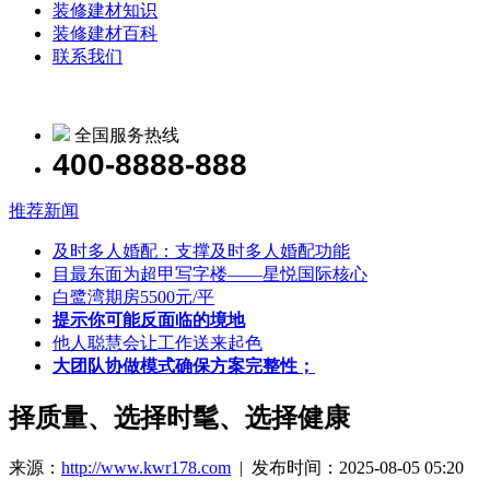
装修建材知识
装修建材百科
联系我们
全国服务热线
400-8888-888
推荐新闻
及时多人婚配：支撑及时多人婚配功能
目最东面为超甲写字楼——星悦国际核心
白鹭湾期房5500元/平
提示你可能反面临的境地
他人聪慧会让工作送来起色
大团队协做模式确保方案完整性；
择质量、选择时髦、选择健康
来源：
http://www.kwr178.com
| 发布时间：2025-08-05 05:20