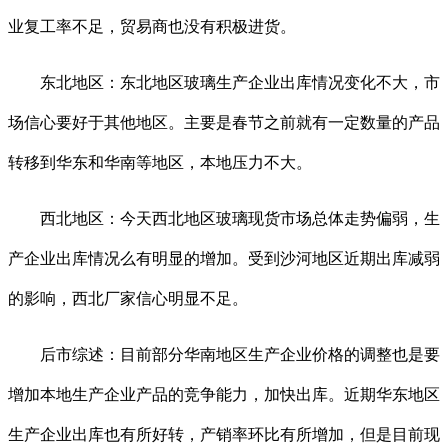
业复工率不足，贸易商也没有积极进货。
东北地区：东北地区玻璃生产企业出库情况变化不大，市
场信心要好于其他地区。主要是春节之前就有一定数量的产品
转移到华东和华南等地区，本地压力不大。
西北地区：今天西北地区玻璃现货市场总体走势偏弱，生
产企业出库情况么有明显的增加。受到沙河地区近期出库减弱
的影响，西北厂家信心明显不足。
后市综述：目前部分华南地区生产企业价格的调整也是要
增加本地生产企业产品的竞争能力，加快出库。近期华东地区
生产企业出库也有所好转，产销率环比有所增加，但是目前现