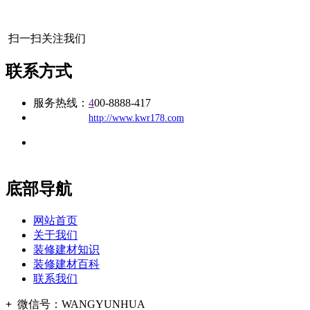
扫一扫关注我们
联系方式
服务热线：
4
00-8888-417
公司
网址：
http://www.kwr178.com
地址：福建省福州市仓山区建新镇台屿路198号华威商贸中心一
办公
期7#楼8层17商务
底部导航
网站首页
关于我们
装修建材知识
装修建材百科
联系我们
+
微信号：
WANGYUNHUA