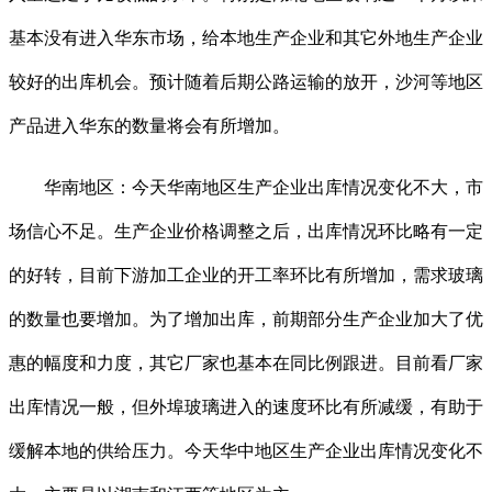
基本没有进入华东市场，给本地生产企业和其它外地生产企业
较好的出库机会。预计随着后期公路运输的放开，沙河等地区
产品进入华东的数量将会有所增加。
华南地区：今天华南地区生产企业出库情况变化不大，市
场信心不足。生产企业价格调整之后，出库情况环比略有一定
的好转，目前下游加工企业的开工率环比有所增加，需求玻璃
的数量也要增加。为了增加出库，前期部分生产企业加大了优
惠的幅度和力度，其它厂家也基本在同比例跟进。目前看厂家
出库情况一般，但外埠玻璃进入的速度环比有所减缓，有助于
缓解本地的供给压力。今天华中地区生产企业出库情况变化不