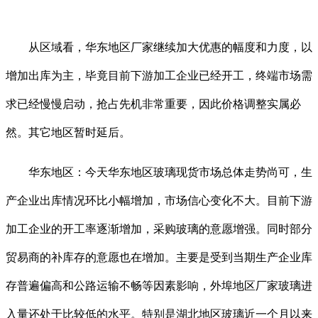
从区域看，华东地区厂家继续加大优惠的幅度和力度，以
增加出库为主，毕竟目前下游加工企业已经开工，终端市场需
求已经慢慢启动，抢占先机非常重要，因此价格调整实属必
然。其它地区暂时延后。
华东地区：今天华东地区玻璃现货市场总体走势尚可，生
产企业出库情况环比小幅增加，市场信心变化不大。目前下游
加工企业的开工率逐渐增加，采购玻璃的意愿增强。同时部分
贸易商的补库存的意愿也在增加。主要是受到当期生产企业库
存普遍偏高和公路运输不畅等因素影响，外埠地区厂家玻璃进
入量还处于比较低的水平。特别是湖北地区玻璃近一个月以来