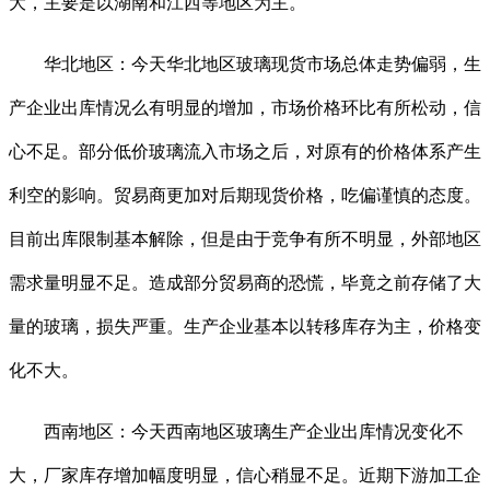
大，主要是以湖南和江西等地区为主。
华北地区：今天华北地区玻璃现货市场总体走势偏弱，生
产企业出库情况么有明显的增加，市场价格环比有所松动，信
心不足。部分低价玻璃流入市场之后，对原有的价格体系产生
利空的影响。贸易商更加对后期现货价格，吃偏谨慎的态度。
目前出库限制基本解除，但是由于竞争有所不明显，外部地区
需求量明显不足。造成部分贸易商的恐慌，毕竟之前存储了大
量的玻璃，损失严重。生产企业基本以转移库存为主，价格变
化不大。
西南地区：今天西南地区玻璃生产企业出库情况变化不
大，厂家库存增加幅度明显，信心稍显不足。近期下游加工企