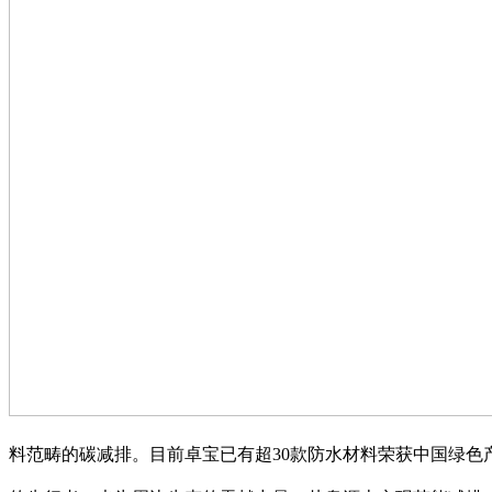
料范畴的碳减排。目前卓宝已有超30款防水材料荣获中国绿色