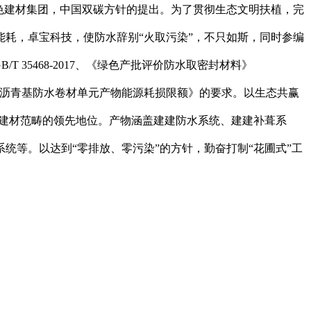
色建材集团，中国双碳方针的提出。为了贯彻生态文明扶植，完
耗，卓宝科技，使防水辞别“火取污染”，不只如斯，同时参编
B/T 35468-2017、《绿色产批评价防水取密封材料》
-2013 沥青基防水卷材单元产物能源耗损限额》的要求。以生态共赢
色建材范畴的领先地位。产物涵盖建建防水系统、建建补葺系
等。以达到“零排放、零污染”的方针，勤奋打制“花圃式”工