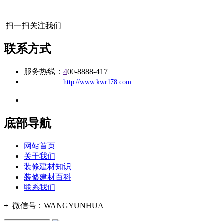
扫一扫关注我们
联系方式
服务热线：
4
00-8888-417
公司
网址：
http://www.kwr178.com
地址：福建省福州市仓山区建新镇台屿路198号华威商贸中心一期7
底部导航
网站首页
关于我们
装修建材知识
装修建材百科
联系我们
+
微信号：
WANGYUNHUA