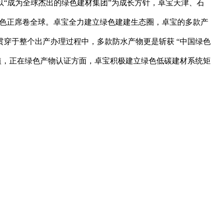
“成为全球杰出的绿色建材集团”为成长方针，卓宝天津、石
例的绿色正席卷全球。卓宝全力建立绿色建建生态圈，卓宝的多款产
穿于整个出产办理过程中，多款防水产物更是斩获 “中国绿色
扶植，正在绿色产物认证方面，卓宝积极建立绿色低碳建材系统矩