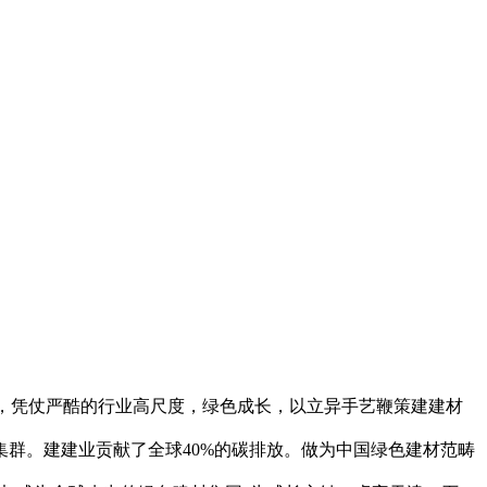
，凭仗严酷的行业高尺度，绿色成长，以立异手艺鞭策建建材
集群。建建业贡献了全球40%的碳排放。做为中国绿色建材范畴