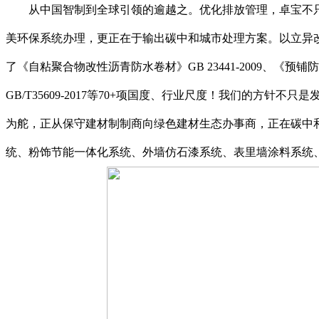
从中国智制到全球引领的逾越之。优化排放管理，卓宝不只外
美环保系统办理，更正在于输出碳中和城市处理方案。以立异
了《自粘聚合物改性沥青防水卷材》GB 23441-2009、《预铺防水
GB/T35609-2017等70+项国度、行业尺度！我们的方针
为舵，正从保守建材制制商向绿色建材生态办事商，正在碳中和
统、粉饰节能一体化系统、外墙仿石漆系统、表里墙涂料系统、