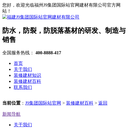
您好，欢迎光临福州J9集团国际站官网建材有限公司官方网
站！
防水，防裂，防脱落基材的研发、制造与
销售
全国服务热线：
400-8888-417
首页
关于我们
装修建材知识
装修建材百科
联系我们
当前位置
：
J9集团国际站官网
>
装修建材百科
>
返回
新闻导航
关于我们