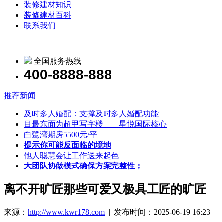
装修建材知识
装修建材百科
联系我们
全国服务热线
400-8888-888
推荐新闻
及时多人婚配：支撑及时多人婚配功能
目最东面为超甲写字楼——星悦国际核心
白鹭湾期房5500元/平
提示你可能反面临的境地
他人聪慧会让工作送来起色
大团队协做模式确保方案完整性；
离不开旷匠那些可爱又极具工匠的旷匠
来源：
http://www.kwr178.com
| 发布时间：2025-06-19 16:23