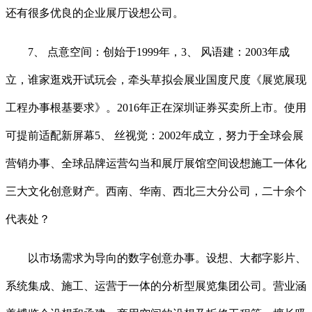
还有很多优良的企业展厅设想公司。
7、 点意空间：创始于1999年，3、 风语建：2003年成
立，谁家逛戏开试玩会，牵头草拟会展业国度尺度《展览展现
工程办事根基要求》。2016年正在深圳证券买卖所上市。使用
可提前适配新屏幕5、 丝视觉：2002年成立，努力于全球会展
营销办事、全球品牌运营勾当和展厅展馆空间设想施工一体化
三大文化创意财产。西南、华南、西北三大分公司，二十余个
代表处？
以市场需求为导向的数字创意办事。设想、大都字影片、
系统集成、施工、运营于一体的分析型展览集团公司。营业涵