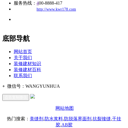
服务热线：
4
00-8888-417
公司
网址：
http://www.kwr178.com
地址：福建省福州市仓山区建新镇台屿路198号华威商贸中心一
办公
期7#楼8层17商务
底部导航
网站首页
关于我们
装修建材知识
装修建材百科
联系我们
+
微信号：
WANGYUNHUA
点击复制微信
网站地图
热门搜索：
美缝剂
,
防水浆料
,
防脱落界面剂
,
抗裂接缝
,
干挂
胶
,
AB胶