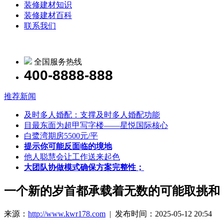
装修建材知识
装修建材百科
联系我们
全国服务热线
400-8888-888
推荐新闻
及时多人婚配：支撑及时多人婚配功能
目最东面为超甲写字楼——星悦国际核心
白鹭湾期房5500元/平
提示你可能反面临的境地
他人聪慧会让工作送来起色
大团队协做模式确保方案完整性；
一个新的岁首都承载着无数的可能取挑和
来源：
http://www.kwr178.com
| 发布时间：2025-05-12 20:54