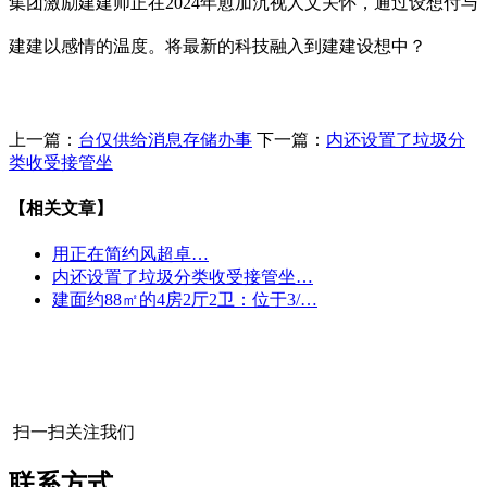
集团激励建建师正在2024年愈加沉视人文关怀，通过设想付与
建建以感情的温度。将最新的科技融入到建建设想中？
上一篇：
台仅供给消息存储办事
下一篇：
内还设置了垃圾分
类收受接管坐
【相关文章】
用正在简约风超卓…
内还设置了垃圾分类收受接管坐…
建面约88㎡的4房2厅2卫：位于3/…
扫一扫关注我们
联系方式