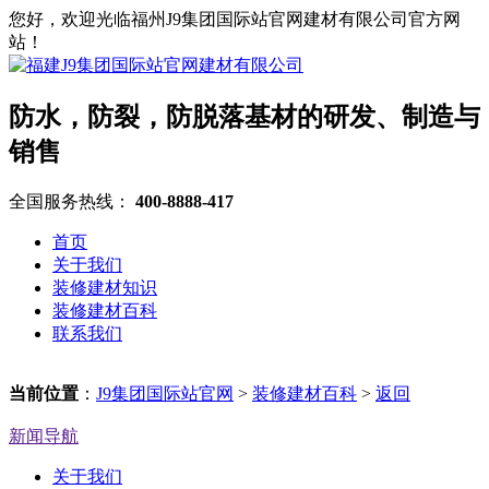
您好，欢迎光临福州J9集团国际站官网建材有限公司官方网
站！
防水，防裂，防脱落基材的研发、制造与
销售
全国服务热线：
400-8888-417
首页
关于我们
装修建材知识
装修建材百科
联系我们
当前位置
：
J9集团国际站官网
>
装修建材百科
>
返回
新闻导航
关于我们