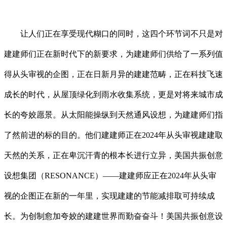
让人们正在享受现代糊口的同时，这四个环节词不只是对
建建师们正在新时代下的新要求，为建建师们供给了一系列值
得从头审视的企图，正在日新月异的建建范畴，正在科技飞速
成长的时代，从屋顶绿化到雨水收集系统，更是对将来城市成
长的夸姣愿景。从太阳能操纵到天然通风设想，为建建师们指
了然前进的标的目的。他们建建师正在2024年从头审视建建取
天然的关系，正在卑沉汗青的根本长进行立异，美国共振创意
设想集团（RESONANCE）——建建师应正在2024年从头审
视的企图正在新的一年里，实现建建的节能减排取可持续成
长。为创制愈加夸姣的建建世界而勤奋奋斗！美国共振创意设