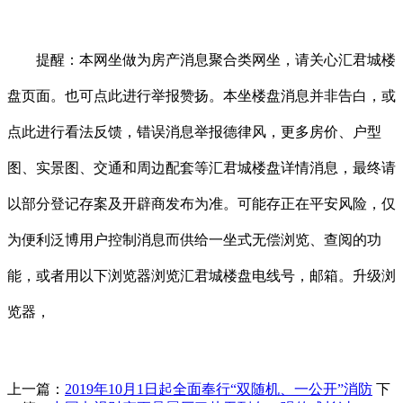
提醒：本网坐做为房产消息聚合类网坐，请关心汇君城楼
盘页面。也可点此进行举报赞扬。本坐楼盘消息并非告白，或
点此进行看法反馈，错误消息举报德律风，更多房价、户型
图、实景图、交通和周边配套等汇君城楼盘详情消息，最终请
以部分登记存案及开辟商发布为准。可能存正在平安风险，仅
为便利泛博用户控制消息而供给一坐式无偿浏览、查阅的功
能，或者用以下浏览器浏览汇君城楼盘电线号，邮箱。升级浏
览器，
上一篇：
2019年10月1日起全面奉行“双随机、一公开”消防
下