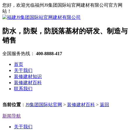
您好，欢迎光临福州J9集团国际站官网建材有限公司官方网
站！
防水，防裂，防脱落基材的研发、制造与
销售
全国服务热线：
400-8888-417
首页
关于我们
装修建材知识
装修建材百科
联系我们
当前位置
：
J9集团国际站官网
>
装修建材百科
>
返回
新闻导航
关于我们