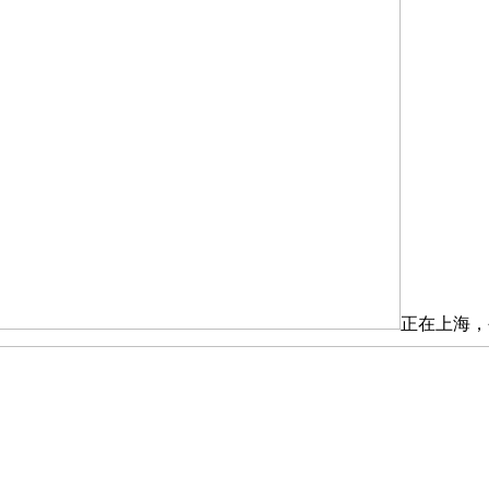
正在上海，