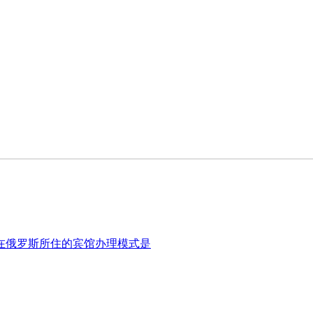
正在俄罗斯所住的宾馆办理模式是