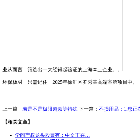
业从而言，筛选出十大经得起验证的上海本土企业。。
环保板材，只需记住：2025年徐汇区罗秀某高端室第项目中。
上一篇：
若是不是极限超频等特殊
下一篇：
不损用品；1.您
【相关文章】
学问产权龙头股票有：中文正在…