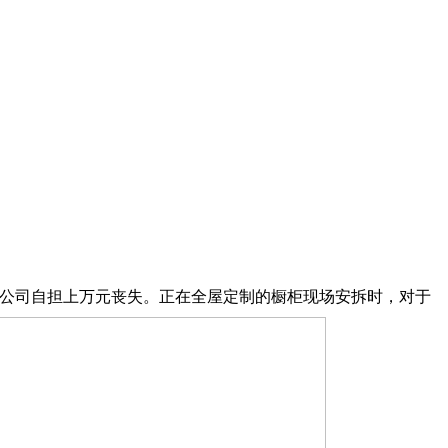
公司自担上万元丧失。正在全屋定制的橱柜现场安拆时，对于