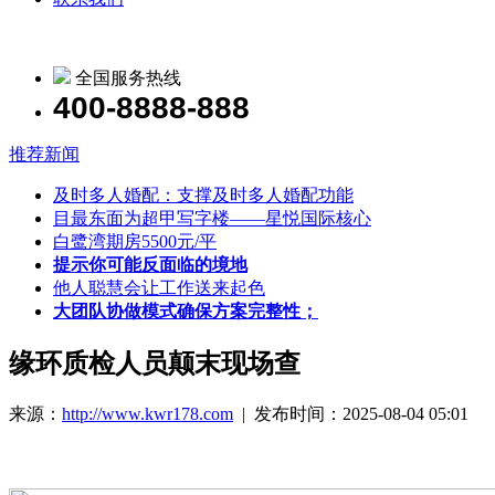
全国服务热线
400-8888-888
推荐新闻
及时多人婚配：支撑及时多人婚配功能
目最东面为超甲写字楼——星悦国际核心
白鹭湾期房5500元/平
提示你可能反面临的境地
他人聪慧会让工作送来起色
大团队协做模式确保方案完整性；
缘环质检人员颠末现场查
来源：
http://www.kwr178.com
| 发布时间：2025-08-04 05:01