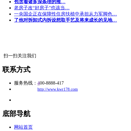
包含着诸多深条理的推
…
老房子改“好房子”也该当…
一央国企正在保障性住房扶植中承担从力军脚色…
了他对拆卸式内拆设想取手艺及将来成长的见地
…
扫一扫关注我们
联系方式
服务热线：
4
00-8888-417
公司
网址：
http://www.kwr178.com
地址：福建省福州市仓山区建新镇台屿路198号华威商贸中心一期7
底部导航
网站首页