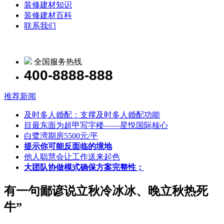
装修建材知识
装修建材百科
联系我们
全国服务热线
400-8888-888
推荐新闻
及时多人婚配：支撑及时多人婚配功能
目最东面为超甲写字楼——星悦国际核心
白鹭湾期房5500元/平
提示你可能反面临的境地
他人聪慧会让工作送来起色
大团队协做模式确保方案完整性；
有一句鄙谚说立秋冷冰冰、晚立秋热死
牛”