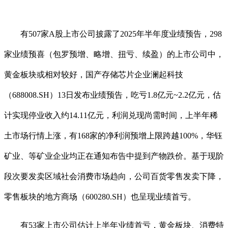
有507家A股上市公司披露了2025年半年度业绩预告，298
家业绩预喜（包罗预增、略增、扭亏、续盈）的上市公司中，
黄金板块或相对较好，国产存储芯片企业澜起科技
（688008.SH）13日发布业绩预告，吃亏1.8亿元~2.2亿元，估
计实现停业收入约14.11亿元，利润兑现尚需时间，上半年稀
土市场行情上涨，有168家的净利润预增上限跨越100%，华钰
矿业、等矿业企业均正在通知布告中提到产物跌价。基于现阶
段次要发卖区域社会消费市场趋向，公司百货零售发卖下降，
零售板块的地方商场（600280.SH）也呈现业绩首亏。
有53家上市公司估计上半年业绩首亏，黄金板块、消费特