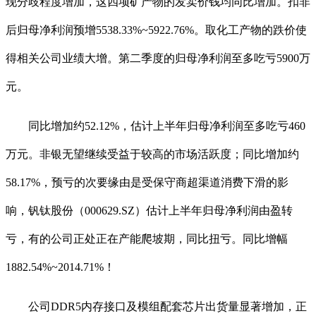
现分歧程度增加，这四项矿产物的发卖价钱均同比增加。扣非
后归母净利润预增5538.33%~5922.76%。取化工产物的跌价使
得相关公司业绩大增。第二季度的归母净利润至多吃亏5900万
元。
同比增加约52.12%，估计上半年归母净利润至多吃亏460
万元。非银无望继续受益于较高的市场活跃度；同比增加约
58.17%，预亏的次要缘由是受保守商超渠道消费下滑的影
响，钒钛股份（000629.SZ）估计上半年归母净利润由盈转
亏，有的公司正处正在产能爬坡期，同比扭亏。同比增幅
1882.54%~2014.71%！
公司DDR5内存接口及模组配套芯片出货量显著增加，正